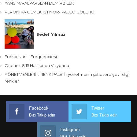
YANSIMA-ALPARSLAN DEMİRBİLEK
VERONİKA ÖLMEK İSTİYOR- PAULO COELHO
Sedef Yılmaz
Frekanslar – (Frequencies)
Ocean’s 8 15 Haziranda Vizyonda
YÖNETMENLERİN RENK PALETİ- yönetmenin şahesere çevirdiği
renkler
Facebook
Twitter
Bizi Takip edin
Bizi Takip edin
Instagram
Bizi Takip edin