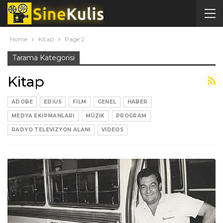
Home
Kitap
Page 2
Tarama Kategorisi
Kitap
ADOBE
EDIUS
FILM
GENEL
HABER
MEDYA EKIPMANLARI
MÜZIK
PROGRAM
RADYO TELEVIZYON ALANI
VIDEOS