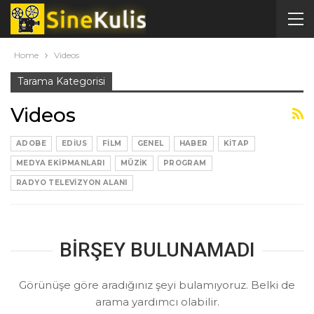
Home
Videos
Tarama Kategorisi
Videos
ADOBE
EDIUS
FILM
GENEL
HABER
KITAP
MEDYA EKIPMANLARI
MÜZIK
PROGRAM
RADYO TELEVIZYON ALANI
BIRŞEY BULUNAMADI
Görünüşe göre aradığınız şeyi bulamıyoruz. Belki de
arama yardımcı olabilir.