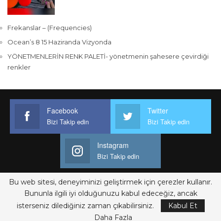
Frekanslar – (Frequencies)
Ocean’s 8 15 Haziranda Vizyonda
YÖNETMENLERİN RENK PALETİ- yönetmenin şahesere çevirdiği
renkler
Facebook
Twitter
Bizi Takip edin
Bizi Takip edin
Instagram
Bizi Takip edin
Bu web sitesi, deneyiminizi geliştirmek için çerezler kullanır.
Bununla ilgili iyi olduğunuzu kabul edeceğiz, ancak
© 2026 - SineKulis. All Rights Reserved.
isterseniz dilediğiniz zaman çıkabilirsiniz.
Kabul Et
Website Design:
Burak Güven
Daha Fazla