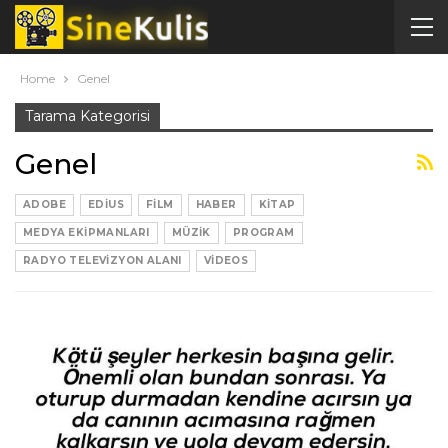
Home
Genel
Tarama Kategorisi
Genel
ADOBE
EDIUS
FILM
HABER
KITAP
MEDYA EKIPMANLARI
MÜZIK
PROGRAM
RADYO TELEVIZYON ALANI
VIDEOS