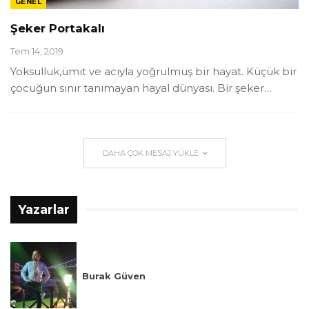
GENEL
Şeker Portakalı
Tem 14, 2019
Yoksulluk,ümit ve acıyla yoğrulmuş bir hayat. Küçük bir
çocuğun sınır tanımayan hayal dünyası. Bir şeker
…
DAHA ÇOK MESAJ YÜKLE
Yazarlar
Burak Güven