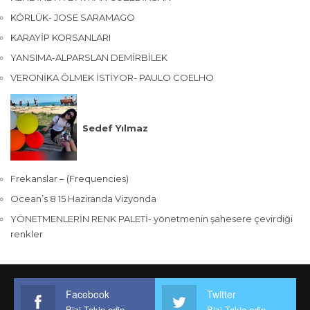
KÖRLÜK- JOSE SARAMAGO
KARAYİP KORSANLARI
YANSIMA-ALPARSLAN DEMİRBİLEK
VERONİKA ÖLMEK İSTİYOR- PAULO COELHO
Sedef Yılmaz
Frekanslar – (Frequencies)
Ocean’s 8 15 Haziranda Vizyonda
YÖNETMENLERİN RENK PALETİ- yönetmenin şahesere çevirdiği
renkler
Facebook
Twitter
Bizi Takip edin
Bizi Takip edin