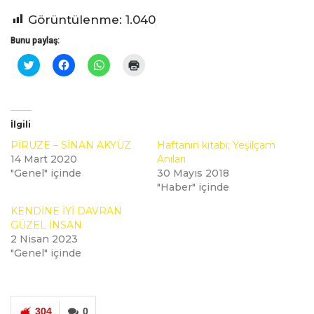
Görüntülenme:
1.040
Bunu paylaş:
Twitter
Facebook'ta
WhatsApp'ta
Yazdırmak
üzerinde
paylaşmak
paylaşmak
için
paylaşmak
için
için
tıklayın
için
tıklayın
tıklayın
(Yeni
tıklayın
(Yeni
(Yeni
pencerede
(Yeni
pencerede
pencerede
açılır)
pencerede
açılır)
açılır)
İlgili
açılır)
PİRUZE – SİNAN AKYÜZ
Haftanın kitabı; Yeşilçam
14 Mart 2020
Anıları
"Genel" içinde
30 Mayıs 2018
"Haber" içinde
KENDİNE İYİ DAVRAN
GÜZEL İNSAN
2 Nisan 2023
"Genel" içinde
304
0