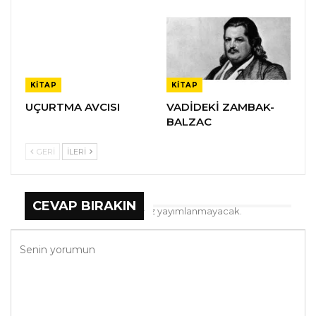
KITAP
KITAP
UÇURTMA AVCISI
VADİDEKİ ZAMBAK-
BALZAC
GERI
İLERI
CEVAP BIRAKIN
E-posta hesabınız yayımlanmayacak.