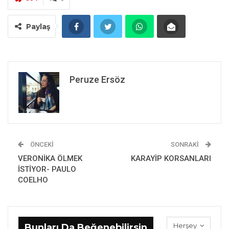
Paylaş
Peruze Ersöz
ÖNCEKI
SONRAKI
VERONİKA ÖLMEK
KARAYİP KORSANLARI
İSTİYOR- PAULO
COELHO
Herşey
Bunları Da Beğenebilirsin