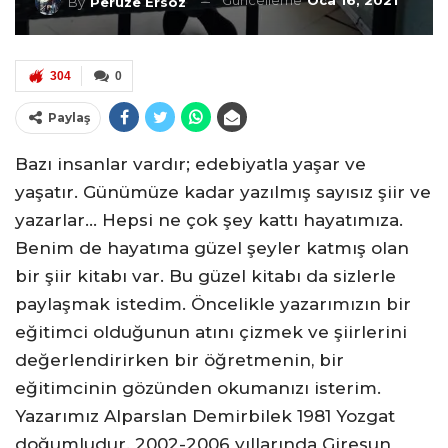
Güncelleme
Oca 16, 2021
By
Peruze Ersöz
304
0
Paylaş
Bazı insanlar vardır; edebiyatla yaşar ve
yaşatır. Günümüze kadar yazılmış sayısız şiir ve
yazarlar… Hepsi ne çok şey kattı hayatımıza.
Benim de hayatıma güzel şeyler katmış olan
bir şiir kitabı var. Bu güzel kitabı da sizlerle
paylaşmak istedim. Öncelikle yazarımızın bir
eğitimci olduğunun atını çizmek ve şiirlerini
değerlendirirken bir öğretmenin, bir
eğitimcinin gözünden okumanızı isterim.
Yazarımız Alparslan Demirbilek 1981 Yozgat
doğumludur. 2002-2006 yıllarında Giresun