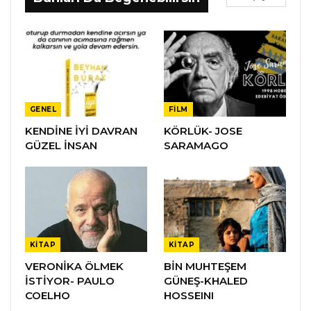
GENEL
FILM
KENDİNE İYİ DAVRAN
KÖRLÜK- JOSE
GÜZEL İNSAN
SARAMAGO
KITAP
KITAP
VERONİKA ÖLMEK
BİN MUHTEŞEM
İSTİYOR- PAULO
GÜNEŞ-KHALED
COELHO
HOSSEINI