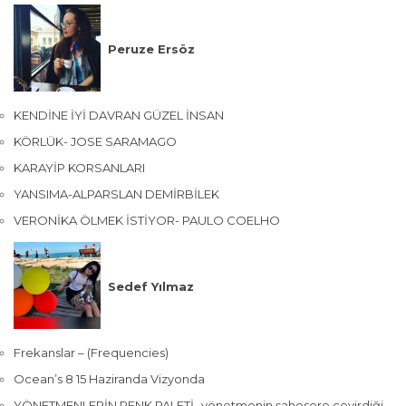
Peruze Ersöz
KENDİNE İYİ DAVRAN GÜZEL İNSAN
KÖRLÜK- JOSE SARAMAGO
KARAYİP KORSANLARI
YANSIMA-ALPARSLAN DEMİRBİLEK
VERONİKA ÖLMEK İSTİYOR- PAULO COELHO
Sedef Yılmaz
Frekanslar – (Frequencies)
Ocean’s 8 15 Haziranda Vizyonda
YÖNETMENLERİN RENK PALETİ- yönetmenin şahesere çevirdiği