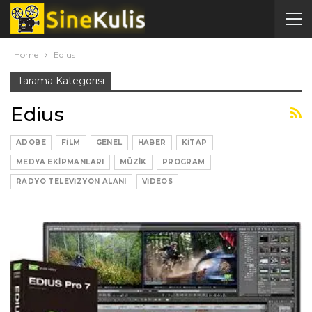
Home
Edius
Tarama Kategorisi
Edius
ADOBE
FILM
GENEL
HABER
KITAP
MEDYA EKIPMANLARI
MÜZIK
PROGRAM
RADYO TELEVIZYON ALANI
VIDEOS