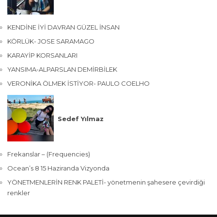
KENDİNE İYİ DAVRAN GÜZEL İNSAN
KÖRLÜK- JOSE SARAMAGO
KARAYİP KORSANLARI
YANSIMA-ALPARSLAN DEMİRBİLEK
VERONİKA ÖLMEK İSTİYOR- PAULO COELHO
Sedef Yılmaz
Frekanslar – (Frequencies)
Ocean’s 8 15 Haziranda Vizyonda
YÖNETMENLERİN RENK PALETİ- yönetmenin şahesere çevirdiği
renkler