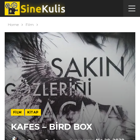
Home
Film
FILM
KITAP
KAFES – BİRD BOX