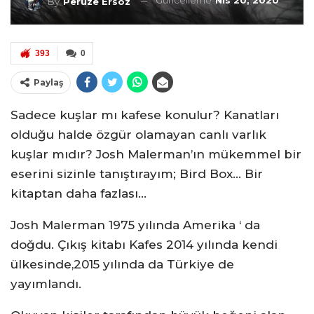
Güncelleme
Nis 20, 2020
By
Peruze Ersöz
393
0
Paylaş
Sadece kuşlar mı kafese konulur? Kanatları
olduğu halde özgür olamayan canlı varlık
kuşlar mıdır? Josh Malerman’ın mükemmel bir
eserini sizinle tanıştırayım; Bird Box… Bir
kitaptan daha fazlası…
Josh Malerman 1975 yılında Amerika ‘ da
doğdu. Çıkış kitabı Kafes 2014 yılında kendi
ülkesinde,2015 yılında da Türkiye de
yayımlandı.