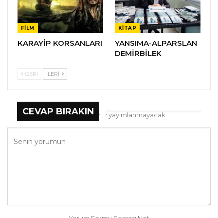
FILM
KITAP
KARAYİP KORSANLARI
YANSIMA-ALPARSLAN
DEMİRBİLEK
GERI
İLERI
CEVAP BIRAKIN
E-posta hesabınız yayımlanmayacak.