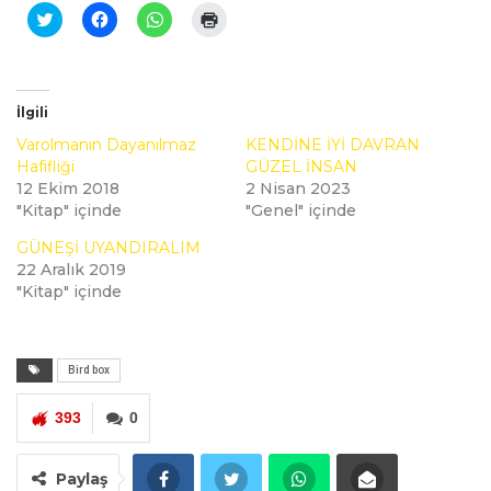
Twitter
Facebook'ta
WhatsApp'ta
Yazdırmak
üzerinde
paylaşmak
paylaşmak
için
paylaşmak
için
için
tıklayın
için
tıklayın
tıklayın
(Yeni
tıklayın
(Yeni
(Yeni
pencerede
(Yeni
pencerede
pencerede
açılır)
pencerede
açılır)
açılır)
İlgili
açılır)
Varolmanın Dayanılmaz
KENDİNE İYİ DAVRAN
Hafifliği
GÜZEL İNSAN
12 Ekim 2018
2 Nisan 2023
"Kitap" içinde
"Genel" içinde
GÜNEŞİ UYANDIRALIM
22 Aralık 2019
"Kitap" içinde
Bird box
393
0
Paylaş