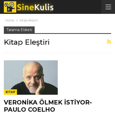
Home
kitap eleştiri
Tarama Etiketi
Kitap Eleştiri
KITAP
VERONİKA ÖLMEK İSTİYOR-
PAULO COELHO