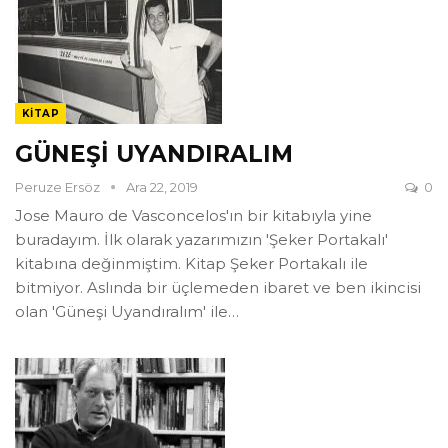
KITAP
GÜNEŞİ UYANDIRALIM
Peruze Ersöz
Ara 22, 2019
0
Jose Mauro de Vasconcelos'ın bir kitabıyla yine
buradayım. İlk olarak yazarımızın 'Şeker Portakalı'
kitabına değinmiştim. Kitap Şeker Portakalı ile
bitmiyor. Aslında bir üçlemeden ibaret ve ben ikincisi
olan 'Güneşi Uyandıralım' ile
…