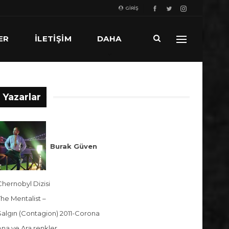
GIRIŞ
ER
ILETIŞIM
DAHA
Yazarlar
Burak Güven
Chernobyl Dizisi
The Mentalist –
Salgın (Contagion) 2011-Corona
Ana ve Ara renkler