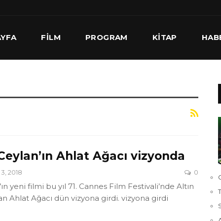
AYFA
FILM
PROGRAM
KITAP
HAB
 Ceylan’ın Ahlat Ağacı vizyonda
3, 2018
0
ın yeni filmi bu yıl 71. Cannes Film Festivali’nde Altın
an Ahlat Ağacı dün vizyona girdi. vizyona girdi