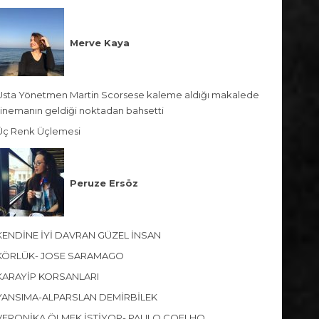
Merve Kaya
Usta Yönetmen Martin Scorsese kaleme aldığı makalede
sinemanın geldiği noktadan bahsetti
Üç Renk Üçlemesi
Peruze Ersöz
KENDİNE İYİ DAVRAN GÜZEL İNSAN
KÖRLÜK- JOSE SARAMAGO
KARAYİP KORSANLARI
YANSIMA-ALPARSLAN DEMİRBİLEK
VERONİKA ÖLMEK İSTİYOR- PAULO COELHO