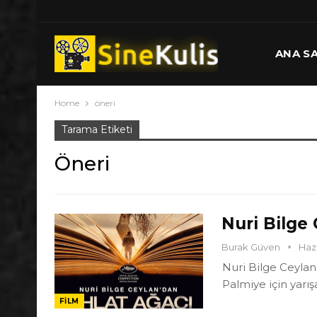
ANA S
Home
öneri
Tarama Etiketi
Öneri
Nuri Bilge
Burak Güven
Haz 
Nuri Bilge Ceylan’
Palmiye için yarış
FILM