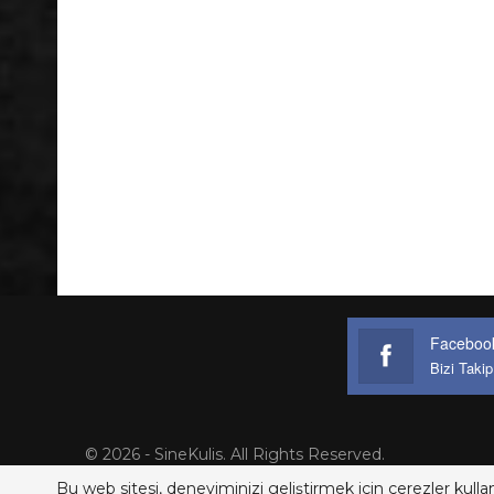
Faceboo
Bizi Takip
© 2026 - SineKulis. All Rights Reserved.
Bu web sitesi, deneyiminizi geliştirmek için çerezler kullan