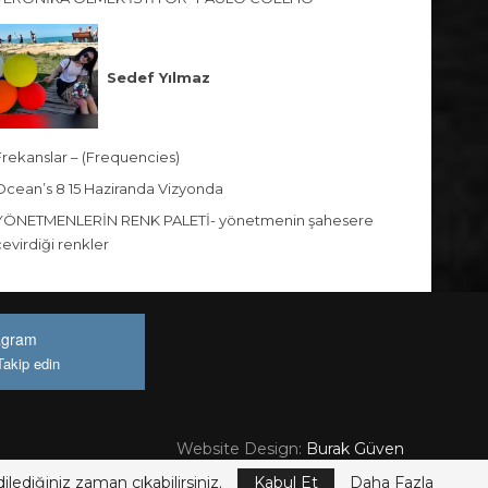
Sedef Yılmaz
Frekanslar – (Frequencies)
Ocean’s 8 15 Haziranda Vizyonda
YÖNETMENLERİN RENK PALETİ- yönetmenin şahesere
çevirdiği renkler
agram
Takip edin
Website Design:
Burak Güven
ilediğiniz zaman çıkabilirsiniz.
Kabul Et
Daha Fazla