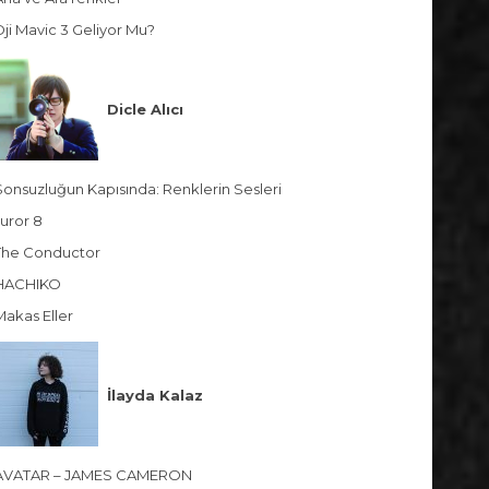
Dji Mavic 3 Geliyor Mu?
Dicle Alıcı
Sonsuzluğun Kapısında: Renklerin Sesleri
Juror 8
The Conductor
HACHIKO
Makas Eller
İlayda Kalaz
AVATAR – JAMES CAMERON