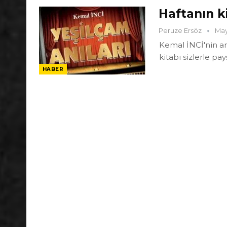
Haftanın ki
Peruze Ersöz
May
Kemal İNCİ'nin an
kitabı sizlerle pa
HABER