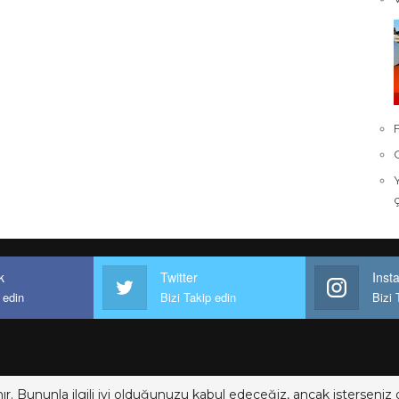
k
Twitter
Inst
 edin
Bizi Takip edin
Bizi 
ır. Bununla ilgili iyi olduğunuzu kabul edeceğiz, ancak isterseniz d