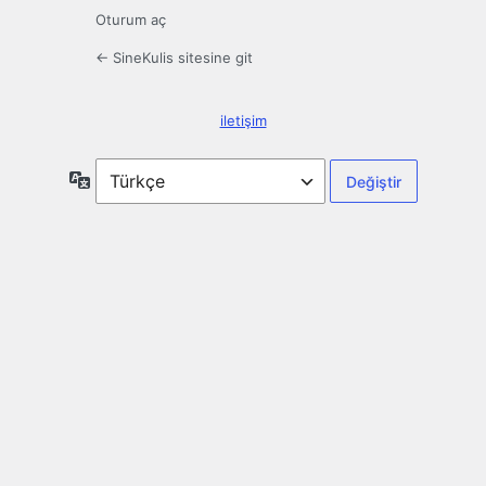
Oturum aç
← SineKulis sitesine git
iletişim
Dil