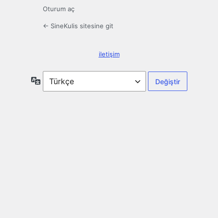
Oturum aç
← SineKulis sitesine git
iletişim
Dil