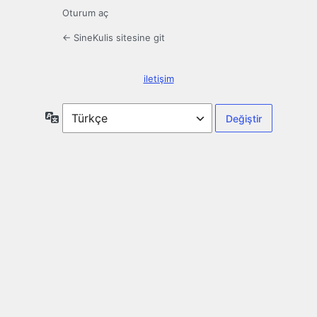
Oturum aç
← SineKulis sitesine git
iletişim
Dil