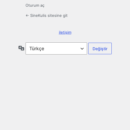
Oturum aç
← SineKulis sitesine git
iletişim
Dil