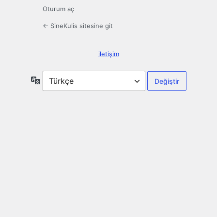
Oturum aç
← SineKulis sitesine git
iletişim
Dil